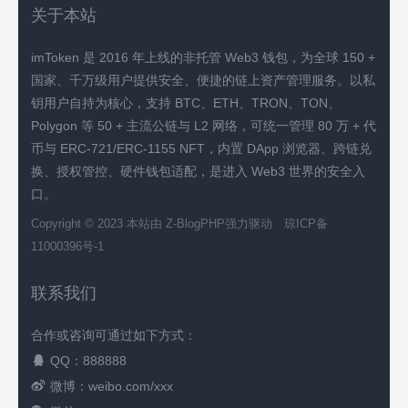
关于本站
imToken 是 2016 年上线的非托管 Web3 钱包，为全球 150 +
国家、千万级用户提供安全、便捷的链上资产管理服务。以私
钥用户自持为核心，支持 BTC、ETH、TRON、TON、
Polygon 等 50 + 主流公链与 L2 网络，可统一管理 80 万 + 代
币与 ERC-721/ERC-1155 NFT，内置 DApp 浏览器、跨链兑
换、授权管控、硬件钱包适配，是进入 Web3 世界的安全入
口。
Copyright © 2023 本站由
Z-BlogPHP
强力驱动
琼ICP备
11000396号-1
联系我们
合作或咨询可通过如下方式：
QQ：888888
微博：weibo.com/xxx