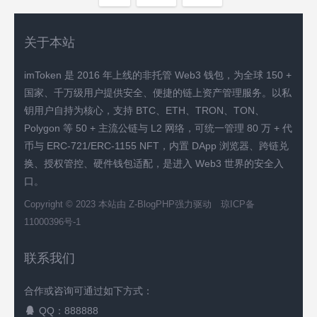
关于本站
imToken 是 2016 年上线的非托管 Web3 钱包，为全球 150 +
国家、千万级用户提供安全、便捷的链上资产管理服务。以私
钥用户自持为核心，支持 BTC、ETH、TRON、TON、
Polygon 等 50 + 主流公链与 L2 网络，可统一管理 80 万 + 代
币与 ERC-721/ERC-1155 NFT，内置 DApp 浏览器、跨链兑
换、授权管控、硬件钱包适配，是进入 Web3 世界的安全入
口。
Copyright © 2023 本站由
Z-BlogPHP
强力驱动
琼ICP备
11000396号-1
联系我们
合作或咨询可通过如下方式：
QQ：888888