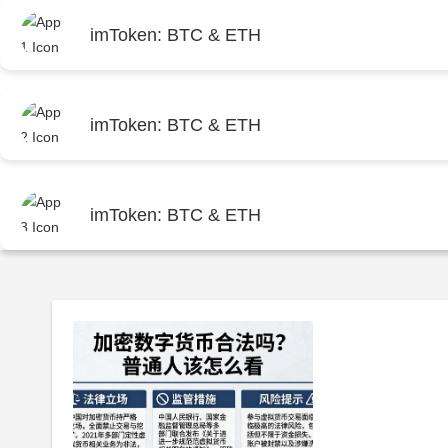
imToken: BTC & ETH
首页
i
imToken: BTC & ETH
首页
imtoken钱包app官方下载
imToken: BTC & ETH