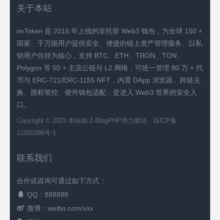
关于本站
imToken 是 2016 年上线的非托管 Web3 钱包，为全球 150 +
国家、千万级用户提供安全、便捷的链上资产管理服务。以私
钥用户自持为核心，支持 BTC、ETH、TRON、TON、
Polygon 等 50 + 主流公链与 L2 网络，可统一管理 80 万 + 代
币与 ERC-721/ERC-1155 NFT，内置 DApp 浏览器、跨链兑
换、授权管控、硬件钱包适配，是进入 Web3 世界的安全入
口。
Copyright © 2023 本站由
Z-BlogPHP
强力驱动
琼ICP备
11000396号-1
联系我们
合作或咨询可通过如下方式：
QQ：888888
微博：weibo.com/xxx