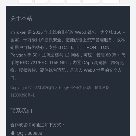
关于本站
imToken 是 2016 年上线的非托管 Web3 钱包，为全球 150 +
国家、千万级用户提供安全、便捷的链上资产管理服务。以私
钥用户自持为核心，支持 BTC、ETH、TRON、TON、
Polygon 等 50 + 主流公链与 L2 网络，可统一管理 80 万 + 代
币与 ERC-721/ERC-1155 NFT，内置 DApp 浏览器、跨链兑
换、授权管控、硬件钱包适配，是进入 Web3 世界的安全入
口。
Copyright © 2023 本站由
Z-BlogPHP
强力驱动
琼ICP备
11000396号-1
联系我们
合作或咨询可通过如下方式：
QQ：888888