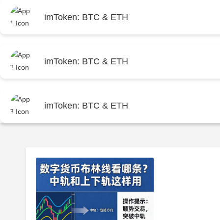
imToken: BTC & ETH
首页
i
imToken: BTC & ETH
首页
imtoken官网下载
imToken: BTC & ETH