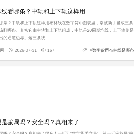
林线看哪条？中轨和上下轨这样用
哪条？中轨和上下轨这样用布林线在数字货币图表里，常被新手当成三条
该盯哪条。其实它由中轨和上下轨组成，中轨是20周期均线，上下轨则是
的通道边界。这三条线...
官网
2026-07-31
167
#
数字货币布林线是哪条
易是骗局吗？安全吗？真相来了
局吗？安全吗？真相来了很多人一听到“数字货币交易”，第一反应就是“骗