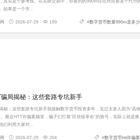
，其实是个参考线。在实际交易中，你看到的990m往往对应着某个代币
如果是一个市...
官网
2026-07-29
199
#
数字货币数量990m是多少
T骗局揭秘：这些套路专坑新手
局揭秘：这些套路专坑新手我接触数字货币投资多年，见过太多人因为“高
里。最近HTT诈骗案频发，骗子们打着“区块链革命”的旗号，实际上就是换
们利用大家对...
官网
2026-07-29
204
#
数字货币htt诈骗案