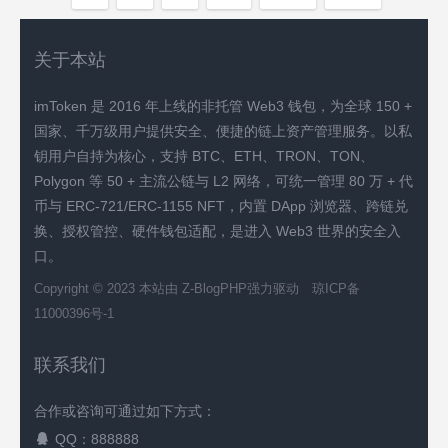
关于本站
imToken 是 2016 年上线的非托管 Web3 钱包，为全球 150 +
国家、千万级用户提供安全、便捷的链上资产管理服务。以私
钥用户自持为核心，支持 BTC、ETH、TRON、TON、
Polygon 等 50 + 主流公链与 L2 网络，可统一管理 80 万 + 代
币与 ERC-721/ERC-1155 NFT，内置 DApp 浏览器、跨链兑
换、授权管控、硬件钱包适配，是进入 Web3 世界的安全入
口。
Copyright © 2023 本站由
Z-BlogPHP
强力驱动
琼ICP备
11000396号-1
联系我们
合作或咨询可通过如下方式：
QQ：888888