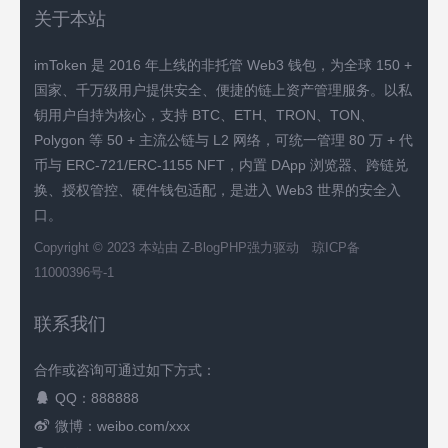
关于本站
imToken 是 2016 年上线的非托管 Web3 钱包，为全球 150 +
国家、千万级用户提供安全、便捷的链上资产管理服务。以私
钥用户自持为核心，支持 BTC、ETH、TRON、TON、
Polygon 等 50 + 主流公链与 L2 网络，可统一管理 80 万 + 代
币与 ERC-721/ERC-1155 NFT，内置 DApp 浏览器、跨链兑
换、授权管控、硬件钱包适配，是进入 Web3 世界的安全入
口。
Copyright © 2023 本站由
Z-BlogPHP
强力驱动
琼ICP备
11000396号-1
联系我们
合作或咨询可通过如下方式：
QQ：888888
微博：weibo.com/xxx