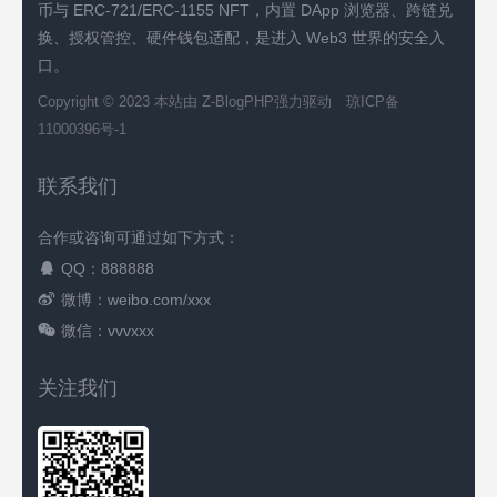
币与 ERC-721/ERC-1155 NFT，内置 DApp 浏览器、跨链兑
换、授权管控、硬件钱包适配，是进入 Web3 世界的安全入
口。
Copyright © 2023 本站由
Z-BlogPHP
强力驱动
琼ICP备
11000396号-1
联系我们
合作或咨询可通过如下方式：
QQ：888888
微博：weibo.com/xxx
微信：vvvxxx
关注我们